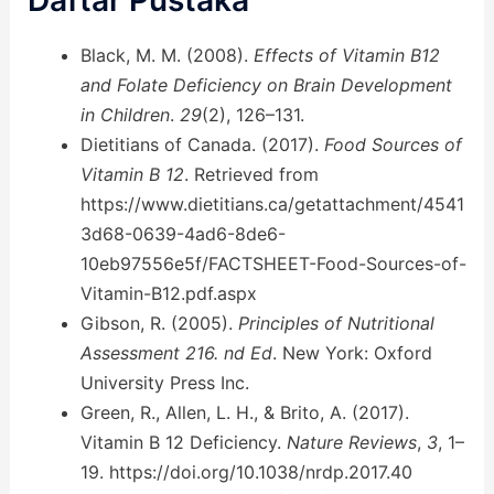
Daftar Pustaka
Black, M. M. (2008).
Effects of Vitamin B12
and Folate Deficiency on Brain Development
in Children
.
29
(2), 126–131.
Dietitians of Canada. (2017).
Food Sources of
Vitamin B 12
. Retrieved from
https://www.dietitians.ca/getattachment/4541
3d68-0639-4ad6-8de6-
10eb97556e5f/FACTSHEET-Food-Sources-of-
Vitamin-B12.pdf.aspx
Gibson, R. (2005).
Principles of Nutritional
Assessment 216. nd Ed
. New York: Oxford
University Press Inc.
Green, R., Allen, L. H., & Brito, A. (2017).
Vitamin B 12 Deficiency.
Nature Reviews
,
3
, 1–
19. https://doi.org/10.1038/nrdp.2017.40