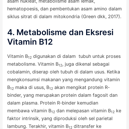
asam nukleat, metabolisme asam lemak,
hematopoesis, dan pembentukan asam amino dalam
siklus sitrat di dalam mitokondria (Green dkk, 2017).
4. Metabolisme dan Eksresi
Vitamin B12
Vitamin B
digunakan di dalam tubuh untuk proses
12
metabolisme. Vitamin B
, juga dikenal sebagai
12
cobalamin, diserap oleh tubuh di dalam usus. Ketika
mengkonsumsi makanan yang mengandung vitamin
B
maka di usus, B
akan mengikat protein R-
12
12
binder, yang merupakan protein dalam fagosit dan
dalam plasma. Protein R-binder kemudian
membawa vitamin B
dan melepasan vitamin B
ke
12
12
faktor intrinsik, yang diproduksi oleh sel parietal
lambung. Terakhir, vitamin B
ditransfer ke
12