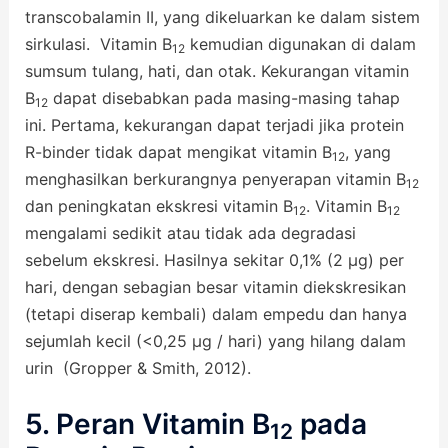
transcobalamin II, yang dikeluarkan ke dalam sistem
sirkulasi. Vitamin B
kemudian digunakan di dalam
12
sumsum tulang, hati, dan otak. Kekurangan vitamin
B
dapat disebabkan pada masing-masing tahap
12
ini. Pertama, kekurangan dapat terjadi jika protein
R-binder tidak dapat mengikat vitamin B
, yang
12
menghasilkan berkurangnya penyerapan vitamin B
12
dan peningkatan ekskresi vitamin B
. Vitamin B
12
12
mengalami sedikit atau tidak ada degradasi
sebelum ekskresi. Hasilnya sekitar 0,1% (2 μg) per
hari, dengan sebagian besar vitamin diekskresikan
(tetapi diserap kembali) dalam empedu dan hanya
sejumlah kecil (<0,25 μg / hari) yang hilang dalam
urin (Gropper & Smith, 2012).
5. Peran Vitamin B
pada
12